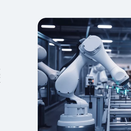
通
置
有