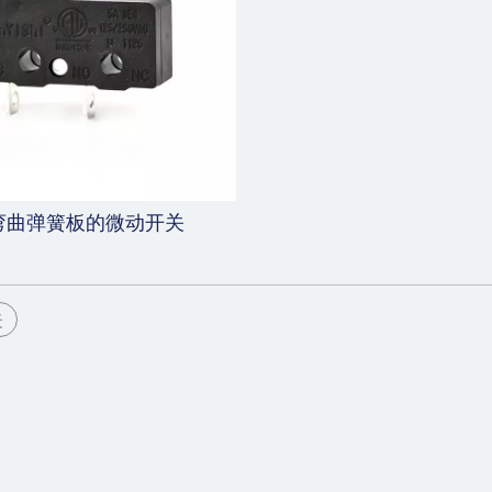
弯曲弹簧板的微动开关
关