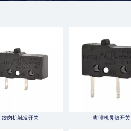
绞肉机触发开关
咖啡机灵敏开关