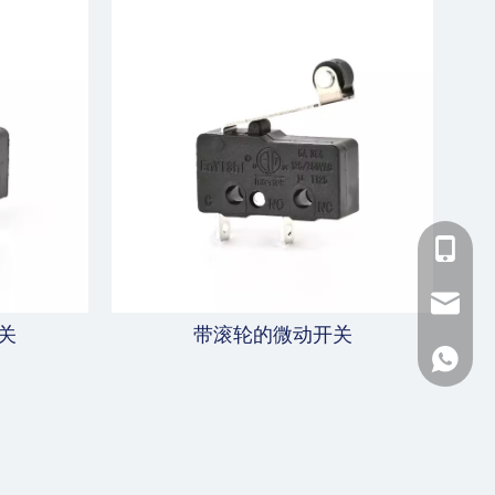
+86-183
+86-137
ShundeS
开关
带滚轮的微动开关
+86-138