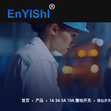
首页
产品
1A 3A 5A 10A 微动开关
»
»
»
限位开关