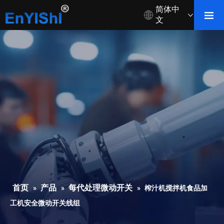
简体中
文
首页
产品
每代处理微动开关
»
»
»
榨汁机搅拌机食品加
工机安全微动开关线组