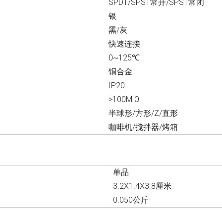
SPDT/SPST常开/SPST常闭
银
黑/灰
快速连接
0~125℃
铜合金
IP20
>100M Ω
半球形/方形/Z/直形
咖啡机/搅拌​​器/烤箱
单品
3.2X1.4X3.8厘米
0.050公斤