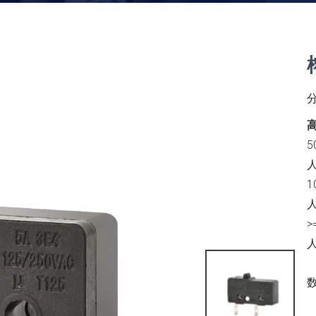
5
人
1
人
>
人