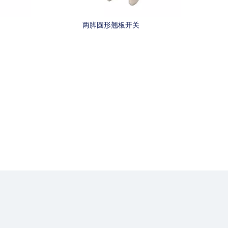
两脚圆形翘板开关