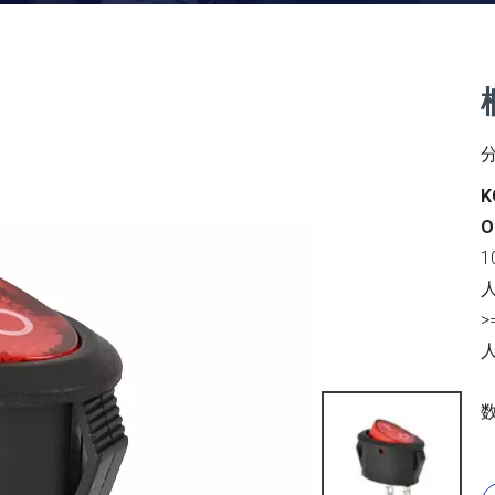
O
1
人
>
人