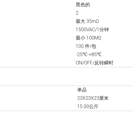
黑色的
2
最大 35mΩ
1500VAC/1分钟
最小 100MΩ
100 件/包
-25℃-+85℃
ON/OFF/反转瞬时
单品
23X23X23厘米
15.00公斤