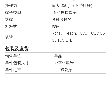
操作力
最大 350gf（不带杠杆）
端子类型
187#焊接端子
终端
各种各样的
杠杆式
按钮
Rohs、Reach、CCC、CQC CB
认证
CE TUV ETL
包装及发货
销售单位：
单品
单件包装尺寸：
7X3X4厘米
单件毛重：
0.009公斤