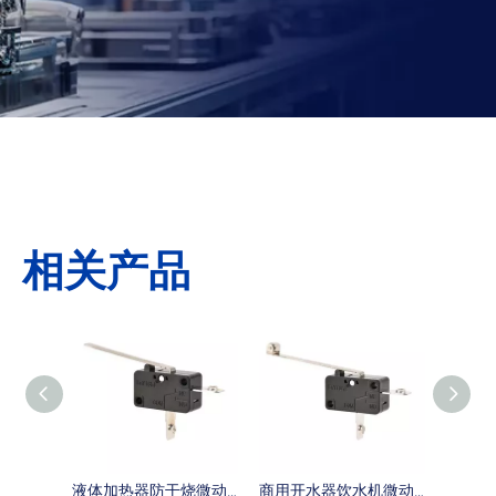
相关产品
液体加热器防干烧微动开关
商用开水器饮水机微动开关
电烤